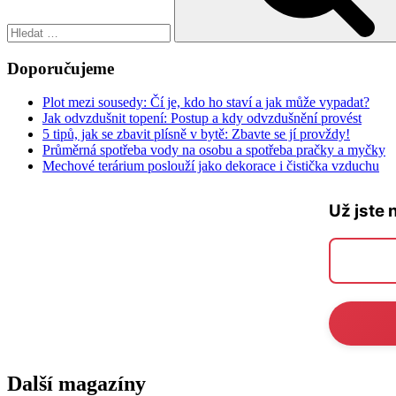
Doporučujeme
Plot mezi sousedy: Čí je, kdo ho staví a jak může vypadat?
Jak odvzdušnit topení: Postup a kdy odvzdušnění provést
5 tipů, jak se zbavit plísně v bytě: Zbavte se jí provždy!
Průměrná spotřeba vody na osobu a spotřeba pračky a myčky
Mechové terárium poslouží jako dekorace i čistička vzduchu
Už jste 
Další magazíny