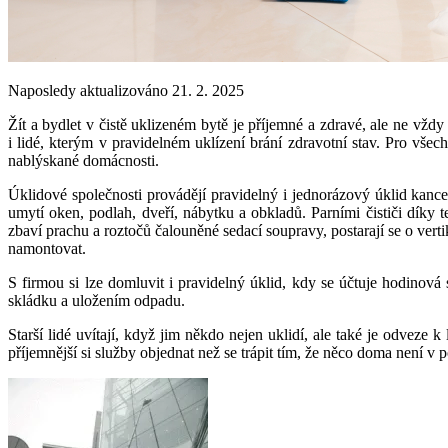
Naposledy aktualizováno 21. 2. 2025
Žít a bydlet v čistě uklizeném bytě je příjemné a zdravé, ale ne vž
i lidé, kterým v pravidelném uklízení brání zdravotní stav. Pro vš
nablýskané domácnosti.
Úklidové společnosti provádějí pravidelný i jednorázový úklid kancel
umytí oken, podlah, dveří, nábytku a obkladů. Parními čističi díky 
zbaví prachu a roztočů čalouněné sedací soupravy, postarají se o vert
namontovat.
S firmou si lze domluvit i pravidelný úklid, kdy se účtuje hodinov
skládku a uložením odpadu.
Starší lidé uvítají, když jim někdo nejen uklidí, ale také je odveze
příjemnější si služby objednat než se trápit tím, že něco doma není v 