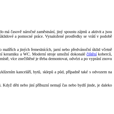
do má časově náročné zaměstnání, jiný spoustu zájmů a aktivit a jsou
a úklidové a pomocné práce. Vynaložené prostředky se vrátí v podobě
o malířích a jiných řemeslnících, jarní nebo předvánoční úklid včetně
nitární keramiku a WC. Moderní stroje umožní dokonalé
čištění
koberců,
 místě, více znečištěné je třeba demontovat, odvézt a po vyprání znovu
yklízením kanceláří, bytů, sklepů a půd, případně také s odvozem na
. Když děti nebo jiní příbuzní nemají čas nebo bydlí jinde, je daleko