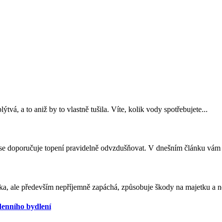
tvá, a to aniž by to vlastně tušila. Víte, kolik vody spotřebujete...
 se doporučuje topení pravidelně odvzdušňovat. V dnešním článku vám v
ska, ale především nepříjemně zapáchá, způsobuje škody na majetku a ne
odenního bydlení