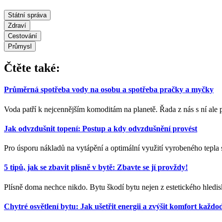
Státní správa
Zdraví
Cestování
Průmysl
Čtěte také:
Průměrná spotřeba vody na osobu a spotřeba pračky a myčky
Voda patří k nejcennějším komoditám na planetě. Řada z nás s ní ale plý
Jak odvzdušnit topení: Postup a kdy odvzdušnění provést
Pro úsporu nákladů na vytápění a optimální využití vyrobeného tepla
5 tipů, jak se zbavit plísně v bytě: Zbavte se jí provždy!
Plísně doma nechce nikdo. Bytu škodí bytu nejen z estetického hledi
Chytré osvětlení bytu: Jak ušetřit energii a zvýšit komfort každ