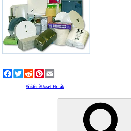
Facebook
Twitter
Reddit
Pinterest
Email
#čištění
#Josef Horák
Hledat: