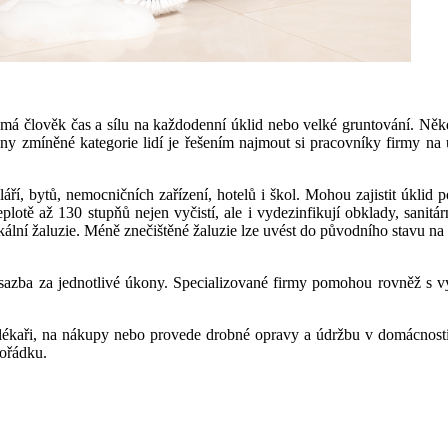
dy má člověk čas a sílu na každodenní úklid nebo velké gruntování. Něk
echny zmíněné kategorie lidí je řešením najmout si pracovníky firmy n
áří, bytů, nemocničních zařízení, hotelů i škol. Mohou zajistit úklid p
teplotě až 130 stupňů nejen vyčistí, ale i vydezinfikují obklady, sa
ikální žaluzie. Méně znečištěné žaluzie lze uvést do původního stavu na
á sazba za jednotlivé úkony. Specializované firmy pomohou rovněž s v
 k lékaři, na nákupy nebo provede drobné opravy a údržbu v domácnosti
pořádku.