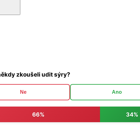
někdy zkoušeli udit sýry?
Ne
Ano
66%
34%