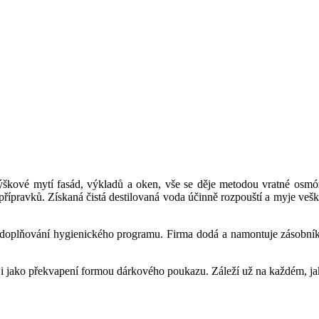
škové mytí fasád, výkladů a oken, vše se děje metodou vratné osmózy,
 přípravků. Získaná čistá destilovaná voda účinně rozpouští a myje vešk
 doplňování hygienického programu. Firma dodá a namontuje zásobníky n
jako překvapení formou dárkového poukazu. Záleží už na každém, jak 