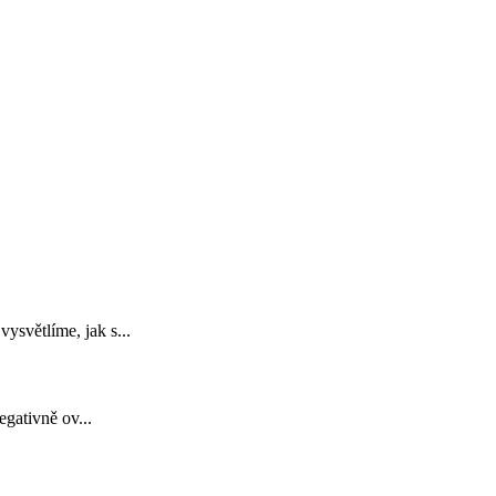
ysvětlíme, jak s...
gativně ov...