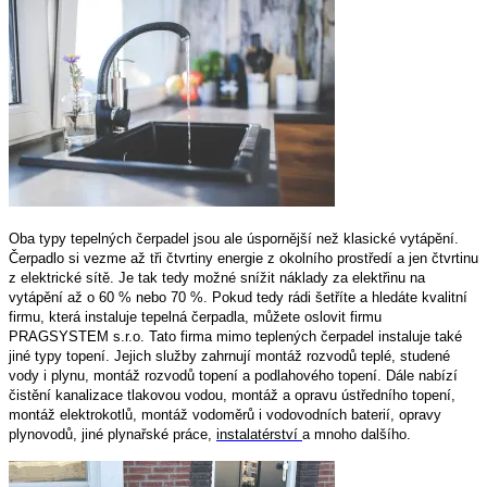
Oba typy tepelných čerpadel jsou ale úspornější než klasické vytápění.
Čerpadlo si vezme až tři čtvrtiny energie z okolního prostředí a jen čtvrtinu
z elektrické sítě. Je tak tedy možné snížit náklady za elektřinu na
vytápění až o 60 % nebo 70 %. Pokud tedy rádi šetříte a hledáte kvalitní
firmu, která instaluje tepelná čerpadla, můžete oslovit firmu
PRAGSYSTEM s.r.o. Tato firma mimo teplených čerpadel instaluje také
jiné typy topení. Jejich služby zahrnují montáž rozvodů teplé, studené
vody i plynu, montáž rozvodů topení a podlahového topení. Dále nabízí
čistění kanalizace tlakovou vodou, montáž a opravu ústředního topení,
montáž elektrokotlů, montáž vodoměrů i vodovodních baterií, opravy
plynovodů, jiné plynařské práce,
instalatérství
a mnoho dalšího.