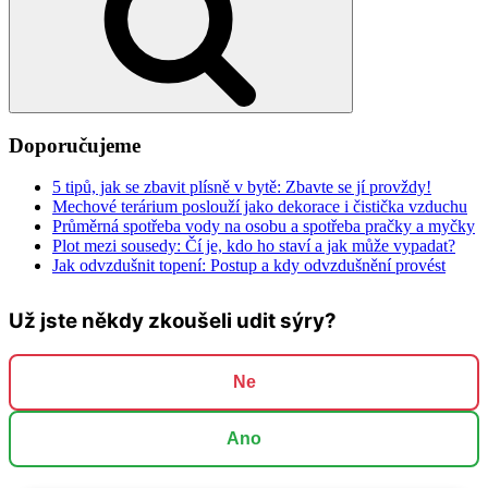
Doporučujeme
5 tipů, jak se zbavit plísně v bytě: Zbavte se jí provždy!
Mechové terárium poslouží jako dekorace i čistička vzduchu
Průměrná spotřeba vody na osobu a spotřeba pračky a myčky
Plot mezi sousedy: Čí je, kdo ho staví a jak může vypadat?
Jak odvzdušnit topení: Postup a kdy odvzdušnění provést
Už jste někdy zkoušeli udit sýry?
Ne
Ano