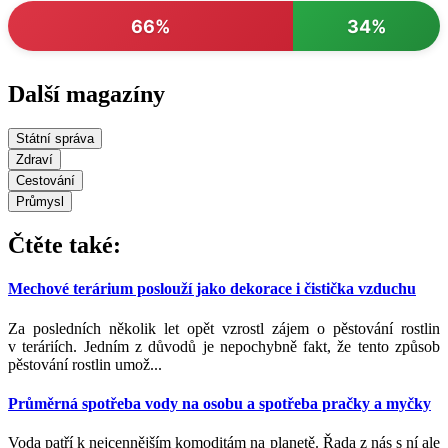
66%
34%
Další magazíny
Státní správa
Zdraví
Cestování
Průmysl
Čtěte také:
Mechové terárium poslouží jako dekorace i čistička vzduchu
Za posledních několik let opět vzrostl zájem o pěstování rostlin
v teráriích. Jedním z důvodů je nepochybně fakt, že tento způsob
pěstování rostlin umož...
Průměrná spotřeba vody na osobu a spotřeba pračky a myčky
Voda patří k nejcennějším komoditám na planetě. Řada z nás s ní ale