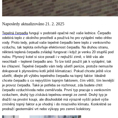
Naposledy aktualizováno 21. 2. 2025
Tepelná čerpadla
fungují v podstatě opačné než vaše lednice. Čerpadlo
odebírá teplo z okolního prostředí a používá ho pro vytápění nebo ohřev
vody. Proto tedy, pokud vaše tepelné čerpadlo bere teplo z venkovního
vzduchu, tak teplota ovlivňuje efektivnost čerpadla. Na druhou stranu,
některá teplená čerpadla zvládají fungovat i když je venku 20 stupňů pod
nulou. Plynový kotel si sice poradí i v nejtužší zimě, v létě vás ale
neochladí – teplené čerpadlo ano. To lze totiž použít jak k vytápění, tak
ke chlazení. Tepelné čerpadlo vám tedy ušetří peníze, protože nemusíte
dokupovat k plynovému kotli ještě klimatizaci. Pokud chcete ještě více
ušetřit, dbejte při výběru tepelného čerpadla na topný faktor. Ideálně
chcete čerpadlo s co nejvyšším topným faktorem, čím větší, tím levnější
je provoz čerpadla. Také je potřeba se rozhrnout, zda budete chtít
čerpadlo vzduch/voda nebo země/voda. První typ pracuje s venkovním
vzduchem, druhý typ získává tepelnou energii ze země. Druhý typ je
dražší na prvotní koupi, ale dlouhodobě má výrazně vyšší právě výše
zmíněný topný faktor a je vhodný i do mrazivého klimatu. Konkrétně se
prodraží geotermální vrt nebo výkopy pro zemní kolektory.