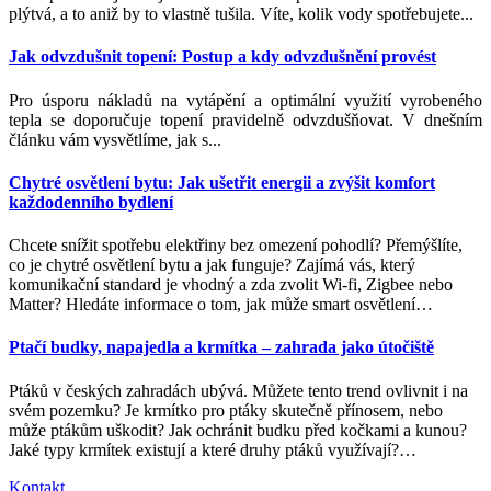
plýtvá, a to aniž by to vlastně tušila. Víte, kolik vody spotřebujete...
Jak odvzdušnit topení: Postup a kdy odvzdušnění provést
Pro úsporu nákladů na vytápění a optimální využití vyrobeného
tepla se doporučuje topení pravidelně odvzdušňovat. V dnešním
článku vám vysvětlíme, jak s...
Chytré osvětlení bytu: Jak ušetřit energii a zvýšit komfort
každodenního bydlení
Chcete snížit spotřebu elektřiny bez omezení pohodlí? Přemýšlíte,
co je chytré osvětlení bytu a jak funguje? Zajímá vás, který
komunikační standard je vhodný a zda zvolit Wi-fi, Zigbee nebo
Matter? Hledáte informace o tom, jak může smart osvětlení
…
Ptačí budky, napajedla a krmítka – zahrada jako útočiště
Ptáků v českých zahradách ubývá. Můžete tento trend ovlivnit i na
svém pozemku? Je krmítko pro ptáky skutečně přínosem, nebo
může ptákům uškodit? Jak ochránit budku před kočkami a kunou?
Jaké typy krmítek existují a které druhy ptáků využívají?
…
Kontakt