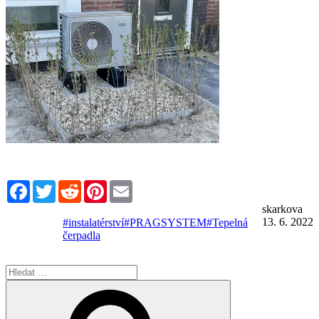
Facebook
Twitter
Reddit
Pinterest
Email
skarkova
13. 6. 2022
#instalatérství
#PRAGSYSTEM
#Tepelná
čerpadla
Hledat:
Hledání