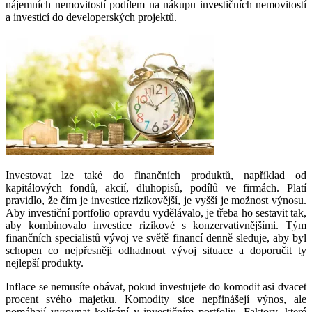
nájemních nemovitostí podílem na nákupu investičních nemovitostí
a investicí do developerských projektů.
Investovat lze také do finančních produktů, například od
kapitálových fondů, akcií, dluhopisů, podílů ve firmách. Platí
pravidlo, že čím je investice rizikovější, je vyšší je možnost výnosu.
Aby investiční portfolio opravdu vydělávalo, je třeba ho sestavit tak,
aby kombinovalo investice rizikové s konzervativnějšími. Tým
finančních specialistů vývoj ve světě financí denně sleduje, aby byl
schopen co nejpřesněji odhadnout vývoj situace a doporučit ty
nejlepší produkty.
Inflace se nemusíte obávat, pokud investujete do komodit asi dvacet
procent svého majetku. Komodity sice nepřinášejí výnos, ale
pomáhají vyrovnat kolísání v investičním portfoliu. Faktory, které