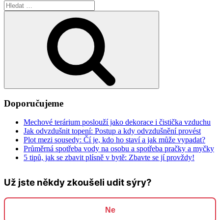
Hledat:
Hledání
Doporučujeme
Mechové terárium poslouží jako dekorace i čistička vzduchu
Jak odvzdušnit topení: Postup a kdy odvzdušnění provést
Plot mezi sousedy: Čí je, kdo ho staví a jak může vypadat?
Průměrná spotřeba vody na osobu a spotřeba pračky a myčky
5 tipů, jak se zbavit plísně v bytě: Zbavte se jí provždy!
Už jste někdy zkoušeli udit sýry?
Ne