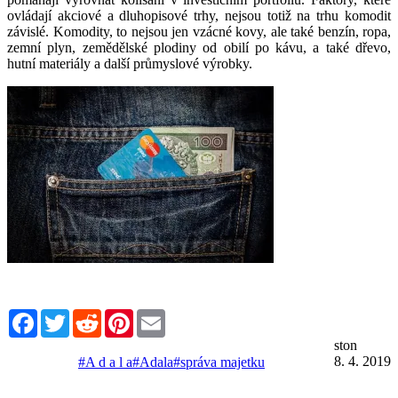
ovládají akciové a dluhopisové trhy, nejsou totiž na trhu komodit
závislé. Komodity, to nejsou jen vzácné kovy, ale také benzín, ropa,
zemní plyn, zemědělské plodiny od obilí po kávu, a také dřevo,
hutní materiály a další průmyslové výrobky.
Facebook
Twitter
Reddit
Pinterest
Email
ston
8. 4. 2019
#A d a l a
#Adala
#správa majetku