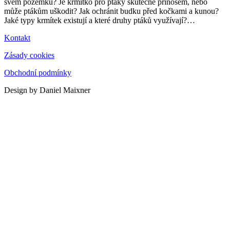
svém pozemku? Je krmítko pro ptáky skutečně přínosem, nebo
může ptákům uškodit? Jak ochránit budku před kočkami a kunou?
Jaké typy krmítek existují a které druhy ptáků využívají?
…
Kontakt
Zásady cookies
Obchodní podmínky
Design by Daniel Maixner