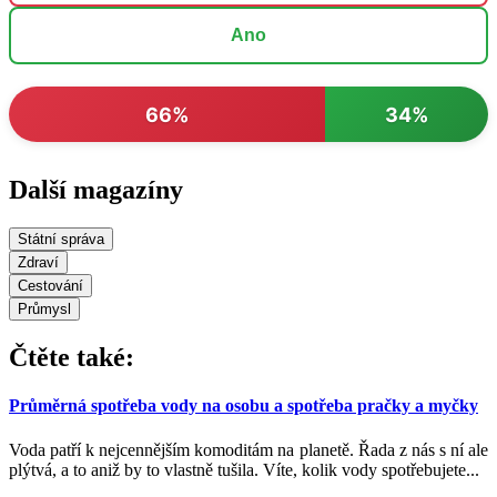
Ano
66%
34%
Další magazíny
Státní správa
Zdraví
Cestování
Průmysl
Čtěte také:
Průměrná spotřeba vody na osobu a spotřeba pračky a myčky
Voda patří k nejcennějším komoditám na planetě. Řada z nás s ní ale
plýtvá, a to aniž by to vlastně tušila. Víte, kolik vody spotřebujete...