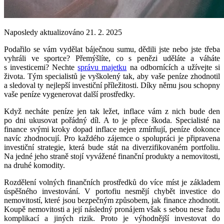
Naposledy aktualizováno 21. 2. 2025
Podařilo se vám vydělat báječnou sumu, dědili jste nebo jste třeba
vyhráli ve sportce? Přemýšlíte, co s penězi uděláte a váháte
s investicemi? Nechte
správu majetku
na odbornících a užívejte si
života. Tým specialistů je vyškolený tak, aby vaše peníze zhodnotil
a sledoval ty nejlepší investiční příležitosti. Díky němu jsou schopny
vaše peníze vygenerovat další prostředky.
Když necháte peníze jen tak ležet, inflace vám z nich bude den
po dni ukusovat pořádný díl. A to je přece škoda. Specialisté na
finance svými kroky dopad inflace nejen zmírňují, peníze dokonce
navíc zhodnocují. Pro každého zájemce o spolupráci je připravena
investiční strategie, která bude stát na diverzifikovaném portfoliu.
Na jedné jeho straně stojí vyvážené finanční produkty a nemovitosti,
na druhé komodity.
Rozdělení volných finančních prostředků do více míst je základem
úspěšného investování. V portofiu nesmějí chybět investice do
nemovitostí, které jsou bezpečným způsobem, jak finance zhodnotit.
Koupě nemovitosti a její následný pronájem však s sebou nese řadu
komplikací a jiných rizik. Proto je výhodnější investovat do