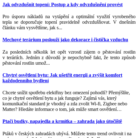
Jak odvzdušnit topení: Postup a kdy odvzdušnění provést
Pro úsporu nákladů na vytápění a optimální využití vyrobeného
tepla se doporučuje topení pravidelně odvzdušňovat. V dnešním
článku vám vysvětlíme, jak s...
Mechové terárium poslouží jako dekorace i čistička vzduchu
Za posledních několik let opět vzrostl zájem o pěstování rostlin
v teráriích. Jedním z důvodů je nepochybně fakt, že tento způsob
pěstování rostlin umož...
Chytré osvětlení bytu: Jak ušetřit energii a zvýšit komfort
každodenního bydlení
Chcete snížit spotřebu elektřiny bez omezení pohodlí? Přemýšlíte,
co je chytré osvětlení bytu a jak funguje? Zajímá vás, který
komunikační standard je vhodný a zda zvolit Wi-fi, Zigbee nebo
Matter? Hledáte informace o tom, jak může smart osvětlení
…
Ptačí budky, napajedla a krmítka – zahrada jako útočiště
Ptáků v českých zahradách ubývá. Můžete tento trend ovlivnit i na