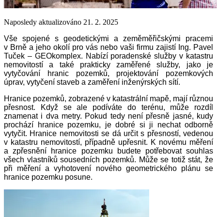
Naposledy aktualizováno 21. 2. 2025
Vše spojené s geodetickými a zeměměřičskými pracemi
v Brně a jeho okolí pro vás nebo vaši firmu zajistí Ing. Pavel
Tuček – GEOkomplex. Nabízí poradenské služby v katastru
nemovitostí a také prakticky zaměřené služby, jako je
vytyčování hranic pozemků, projektování pozemkových
úprav, vytyčení staveb a zaměření inženýrských sítí.
Hranice pozemků, zobrazené v katastrální mapě, mají různou
přesnost. Když se ale podíváte do terénu, může rozdíl
znamenat i dva metry. Pokud tedy není přesně jasné, kudy
prochází hranice pozemku, je dobré si ji nechat odborně
vytyčit. Hranice nemovitosti se dá určit s přesností, vedenou
v katastru nemovitostí, případně upřesnit. K novému měření
a zpřesnění hranice pozemku budete potřebovat souhlas
všech vlastníků sousedních pozemků. Může se totiž stát, že
při měření a vyhotovení nového geometrického plánu se
hranice pozemku posune.