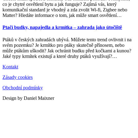
co je chytré osvětlení bytu a jak funguje? Zajímá vás, který
komunikační standard je vhodný a zda zvolit Wi-fi, Zigbee nebo
Matter? Hledáte informace o tom, jak může smart osvětlení
…
Ptačí budky, napajedla a krmítka – zahrada jako útočiště
Ptáků v českých zahradách ubývá. Můžete tento trend ovlivnit i na
svém pozemku? Je krmítko pro ptáky skutečně přínosem, nebo
může ptákům uškodit? Jak ochránit budku před kočkami a kunou?
Jaké typy krmítek existují a které druhy ptáků využívají?
…
Kontakt
Zásady cookies
Obchodní podmínky
Design by Daniel Maixner