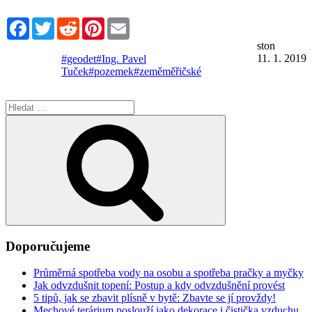
Facebook
Twitter
Reddit
Pinterest
Email
ston
11. 1. 2019
#geodet
#Ing. Pavel
Tuček
#pozemek
#zeměměřičské
Hledat:
Hledání
Doporučujeme
Průměrná spotřeba vody na osobu a spotřeba pračky a myčky
Jak odvzdušnit topení: Postup a kdy odvzdušnění provést
5 tipů, jak se zbavit plísně v bytě: Zbavte se jí provždy!
Mechové terárium poslouží jako dekorace i čistička vzduchu