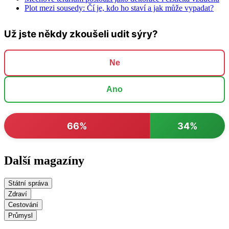
Plot mezi sousedy: Čí je, kdo ho staví a jak může vypadat?
Už jste někdy zkoušeli udit sýry?
Ne
Ano
66%
34%
Další magazíny
Státní správa
Zdraví
Cestování
Průmysl