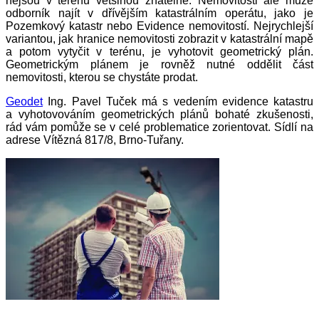
nejsou v terénu většinou znatelné. Nemovitosti ale může
odborník najít v dřívějším katastrálním operátu, jako je
Pozemkový katastr nebo Evidence nemovitostí. Nejrychlejší
variantou, jak hranice nemovitosti zobrazit v katastrální mapě
a potom vytyčit v terénu, je vyhotovit geometrický plán.
Geometrickým plánem je rovněž nutné oddělit část
nemovitosti, kterou se chystáte prodat.
Geodet
Ing. Pavel Tuček má s vedením evidence katastru
a vyhotovováním geometrických plánů bohaté zkušenosti,
rád vám pomůže se v celé problematice zorientovat. Sídlí na
adrese Vítězná 817/8, Brno-Tuřany.