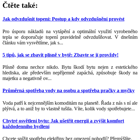
Čtěte také:
Jak odvzdušnit topení: Postup a kdy odvzdušnění provést
Pro úsporu nákladů na vytápění a optimální využití vyrobeného
tepla se doporučuje topení pravidelně odvzdušňovat. V dnešním
článku vám vysvětlíme, jak s...
5 tipů, jak se zbavit plísně v bytě: Zbavte se jí provždy!
Plísně doma nechce nikdo. Bytu škodí bytu nejen z estetického
hlediska, ale především nepříjemně zapáchá, způsobuje škody na
majetku a negativně ov...
Průměrná spotřeba vody na osobu a spotřeba pračky a myčky
Voda patří k nejcennějším komoditám na planetě. Řada z nás s ní ale
plýtvá, a to aniž by to vlastně tušila. Víte, kolik vody spotřebujete...
Chytré osvětlení bytu: Jak ušetřit energii a zvýšit komfort
každodenního bydlení
Chcete snížit spotřebu elektřiny bez omezení pohodlí? Přemýšlíte,