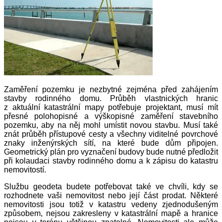
Zaměření pozemku je nezbytné zejmén
a před zahájením
stavby rodinného domu. Průběh vlastnických hranic
z aktuální katastrální mapy potřebuje projektant, musí mít
přesné polohopisné a výškopisné zaměření stavebního
pozemku, aby na něj mohl umístit novou stavbu. Musí také
znát průběh přístupové cesty a všechny viditelné povrchové
znaky inženýrských sítí, na které bude dům připojen.
Geometrický plán pro vyznačení budovy bude nutné předložit
při kolaudaci stavby rodinného domu a k zápisu do katastru
nemovitostí.
Službu geodeta budete potřebovat také ve chvíli, kdy se
rozhodnete vaši nemovitost nebo její část prodat. Některé
nemovitosti jsou totiž v katastru vedeny zjednodušeným
způsobem, nejsou zakresleny v katastrální mapě a hranice