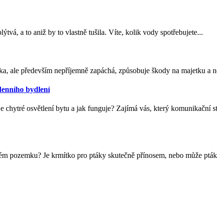
tvá, a to aniž by to vlastně tušila. Víte, kolik vody spotřebujete...
ska, ale především nepříjemně zapáchá, způsobuje škody na majetku a ne
odenního bydlení
je chytré osvětlení bytu a jak funguje? Zajímá vás, který komunikační 
svém pozemku? Je krmítko pro ptáky skutečně přínosem, nebo může ptá