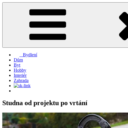
Přejít
k
obsahu
webu
Bydlení
Dům
Byt
Hobby
Interiér
Zahrada
Studna od projektu po vrtání