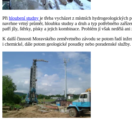
Při
hloubení studny
je třeba vycházet z místních hydrogeologických p
navrhne vrtný průměr, hloubku studny a druh a typ potřebného zaříz
patří jíly, štěrky, písky a jejich kombinace. Problém jí však nedělá ani
K další činnosti Moravského zeměvrtného závodu se potom řadí inže
i chemické, dále potom geologické posudky nebo poradenské služby. Tí