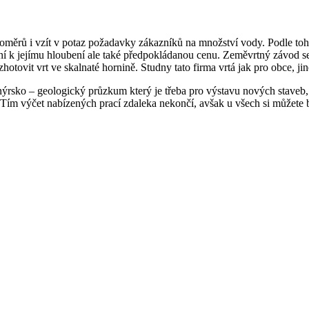
oměrů i vzít v potaz požadavky zákazníků na množství vody. Podle toh
ení k jejímu hloubení ale také předpokládanou cenu. Zeměvrtný závod s
 zhotovit vrt ve skalnaté hornině. Studny tato firma vrtá jak pro obce, j
nýrsko – geologický průzkum který je třeba pro výstavu nových stave
m výčet nabízených prací zdaleka nekončí, avšak u všech si můžete být 