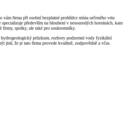
o vám firma při osobní bezplatné prohlídce místa určeného vrtu
e specializuje především na hloubení v nesourodých horninách, kam
iné firmy, spolky, ale také pro soukromníky.
b, hydrogeologický průzkum, rozbory podzemní vody fyzikální
jistí, že je tato firma provede kvalitně, zodpovědně a včas.