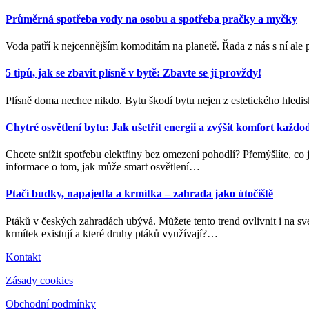
Průměrná spotřeba vody na osobu a spotřeba pračky a myčky
Voda patří k nejcennějším komoditám na planetě. Řada z nás s ní ale plý
5 tipů, jak se zbavit plísně v bytě: Zbavte se jí provždy!
Plísně doma nechce nikdo. Bytu škodí bytu nejen z estetického hledi
Chytré osvětlení bytu: Jak ušetřit energii a zvýšit komfort každ
Chcete snížit spotřebu elektřiny bez omezení pohodlí? Přemýšlíte, co 
informace o tom, jak může smart osvětlení
…
Ptačí budky, napajedla a krmítka – zahrada jako útočiště
Ptáků v českých zahradách ubývá. Můžete tento trend ovlivnit i na 
krmítek existují a které druhy ptáků využívají?
…
Kontakt
Zásady cookies
Obchodní podmínky