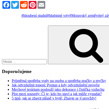
Facebook
Twitter
Reddit
Pinterest
Email
#hloubení studní
#hlubinné vrty
#Moravský zeměvrtný zá
Hledat:
Doporučujeme
Průměrná spotřeba vody na osobu a spotřeba pračky a myčky
Jak odvzdušnit topení: Postup a kdy odvzdušnění provést
Mechové terárium poslouží jako dekorace i čistička vzduchu
Plot mezi sousedy: Čí je, kdo ho staví a jak může vypadat?
5 tipů, jak se zbavit plísně v bytě: Zbavte se jí provždy!