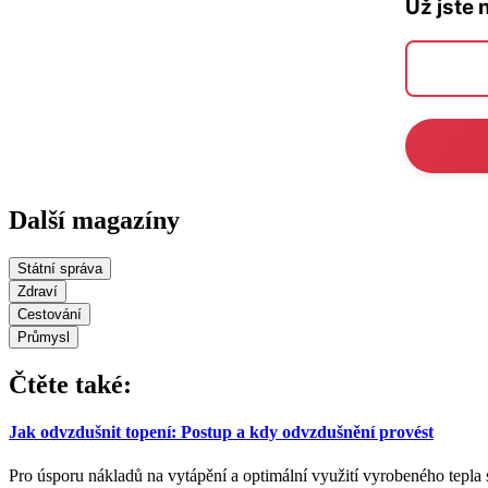
Už jste 
Další magazíny
Státní správa
Zdraví
Cestování
Průmysl
Čtěte také:
Jak odvzdušnit topení: Postup a kdy odvzdušnění provést
Pro úsporu nákladů na vytápění a optimální využití vyrobeného tepla