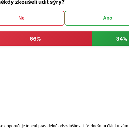
někdy zkoušeli udit sýry?
Ne
Ano
66%
34%
 se doporučuje topení pravidelně odvzdušňovat. V dnešním článku vám v