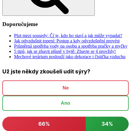
Doporučujeme
Plot mezi sousedy: Čí je, kdo ho staví a jak může vypadat?
Jak odvzdušnit topení: Postup a kdy odvzdušnění provést
Průměrná spotřeba vody na osobu a spotřeba pračky a myčky
5 tipů, jak se zbavit plísně v bytě: Zbavte se jí provždy!
Mechové terárium poslouží jako dekorace i čistička vzduchu
Už jste někdy zkoušeli udit sýry?
Ne
Ano
66%
34%