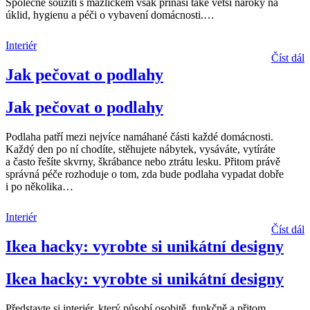
Společné soužití s mazlíčkem však přináší také větší nároky na
úklid, hygienu a péči o vybavení domácnosti.
…
Interiér
Číst dál
Jak pečovat o podlahy
Jak pečovat o podlahy
Podlaha patří mezi nejvíce namáhané části každé domácnosti.
Každý den po ní chodíte, stěhujete nábytek, vysáváte, vytíráte
a často řešíte skvrny, škrábance nebo ztrátu lesku. Přitom právě
správná péče rozhoduje o tom, zda bude podlaha vypadat dobře
i po několika
…
Interiér
Číst dál
Ikea hacky: vyrobte si unikátní designy
Ikea hacky: vyrobte si unikátní designy
Představte si interiér, který působí osobitě, funkčně a přitom