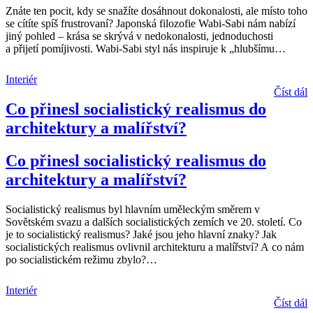
Znáte ten pocit, kdy se snažíte dosáhnout dokonalosti, ale místo toho
se cítíte spíš frustrovaní? Japonská filozofie Wabi-Sabi nám nabízí
jiný pohled – krása se skrývá v nedokonalosti, jednoduchosti
a přijetí pomíjivosti. Wabi-Sabi styl nás inspiruje k „hlubšímu
…
Interiér
Číst dál
Co přinesl socialistický realismus do
architektury a malířství?
Co přinesl socialistický realismus do
architektury a malířství?
Socialistický realismus byl hlavním uměleckým směrem v
Sovětském svazu a dalších socialistických zemích ve 20. století. Co
je to socialistický realismus? Jaké jsou jeho hlavní znaky? Jak
socialistických realismus ovlivnil architekturu a malířství? A co nám
po socialistickém režimu zbylo?
…
Interiér
Číst dál