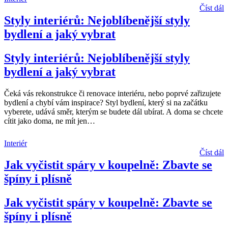
Číst dál
Styly interiérů: Nejoblíbenější styly
bydlení a jaký vybrat
Styly interiérů: Nejoblíbenější styly
bydlení a jaký vybrat
Čeká vás rekonstrukce či renovace interiéru, nebo poprvé zařizujete
bydlení a chybí vám inspirace? Styl bydlení, který si na začátku
vyberete, udává směr, kterým se budete dál ubírat. A doma se chcete
cítit jako doma, ne mít jen
…
Interiér
Číst dál
Jak vyčistit spáry v koupelně: Zbavte se
špíny i plísně
Jak vyčistit spáry v koupelně: Zbavte se
špíny i plísně