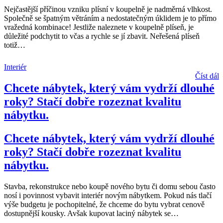
Nejčastější příčinou vzniku plísní v koupelně je nadměrná vlhkost.
Společně se špatným větráním a nedostatečným úklidem je to přímo
vražedná kombinace! Jestliže naleznete v koupelně plíseň, je
důležité podchytit to včas a rychle se jí zbavit. Neřešená plíseň
totiž
…
Interiér
Číst dál
Chcete nábytek, který vám vydrží dlouhé
roky? Stačí dobře rozeznat kvalitu
nábytku.
Chcete nábytek, který vám vydrží dlouhé
roky? Stačí dobře rozeznat kvalitu
nábytku.
Stavba, rekonstrukce nebo koupě nového bytu či domu sebou často
nosí i povinnost vybavit interiér novým nábytkem. Pokud nás tlačí
výše budgetu je pochopitelné, že chceme do bytu vybrat cenově
dostupnější kousky. Avšak kupovat laciný nábytek se
…