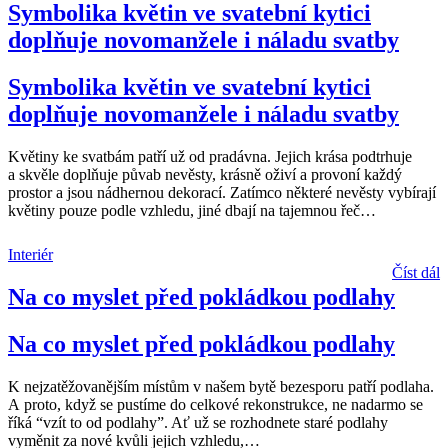
Symbolika květin ve svatební kytici
doplňuje novomanžele i náladu svatby
Symbolika květin ve svatební kytici
doplňuje novomanžele i náladu svatby
Květiny ke svatbám patří už od pradávna. Jejich krása podtrhuje
a skvěle doplňuje půvab nevěsty, krásně oživí a provoní každý
prostor a jsou nádhernou dekorací. Zatímco některé nevěsty vybírají
květiny pouze podle vzhledu, jiné dbají na tajemnou řeč
…
Interiér
Číst dál
Na co myslet před pokládkou podlahy
Na co myslet před pokládkou podlahy
K nejzatěžovanějším místům v našem bytě bezesporu patří podlaha.
A proto, když se pustíme do celkové rekonstrukce, ne nadarmo se
říká “vzít to od podlahy”. Ať už se rozhodnete staré podlahy
vyměnit za nové kvůli jejich vzhledu,
…