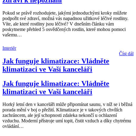
Pokud se právě rozhodujete, jakými jednoduchými kroky můžete
podpořit své zdraví, možná vás napadnou užitkové léčivé rostliny.
Víte, ale které rostliny jsou léčivé? V dnešním článku vám
poskytneme přehled 5 osvědčených rostlin, které mohou pomoci
vašemu
…
Interiér
Číst dál
Jak funguje klimatizace: Vládněte
klimatizaci ve Vaší kanceláři
Jak funguje klimatizace: Vládněte
klimatizaci ve Vaší kanceláři
Horký letní den v kanceláři může připomínat saunu, v níž se i běžná
porada mění v boj o přežití. Klimatizace je v takových chvílích
zachráncem, ale její schopnosti zdaleka nekončí u ochlazení
vzduchu. Moderní přístroje umí topit, čistit vzduch a díky chytrému
ovládání
…