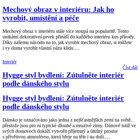
Mechový obraz v interiéru: Jak ho
vyrobit, umístění a péče
Mechový obraz v interiéru stále více stoupá na popularitě. Tento
unikátní dekorativní prvek přináší do každého interiéru kus přírody.
Díky našemu návodu na to, jak vyrobit mechový obraz, si můžete
i vy doma vyrobit vlastní oázu klidu.
…
Interiér
Číst dál
Hygge styl bydlení: Zútulněte interiér
podle dánského stylu
Hygge styl bydlení: Zútulněte interiér
podle dánského stylu
Dánsko je označováno jako jedna z nejšťastnějších zemí na světě,
přestože jsou pro ni typické dlouhé a mrazivé zimy. Dánové totiž ve
svých domovech dokáží vytvořit příjemný a útulný prostor
s přívětivou atmosférou, která hřeje na těle i na duši.
…