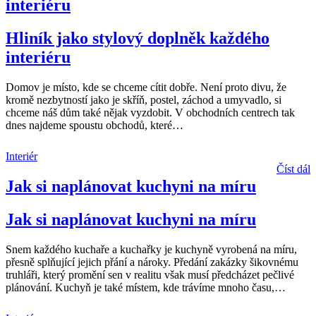
interiéru
Hliník jako stylový doplněk každého
interiéru
Domov je místo, kde se chceme cítit dobře. Není proto divu, že
kromě nezbytností jako je skříň, postel, záchod a umyvadlo, si
chceme náš dům také nějak vyzdobit. V obchodních centrech tak
dnes najdeme spoustu obchodů, které
…
Interiér
Číst dál
Jak si naplánovat kuchyni na míru
Jak si naplánovat kuchyni na míru
Snem každého kuchaře a kuchařky je kuchyně vyrobená na míru,
přesně splňující jejich přání a nároky. Předání zakázky šikovnému
truhláři, který promění sen v realitu však musí předcházet pečlivé
plánování. Kuchyň je také místem, kde trávíme mnoho času,
…