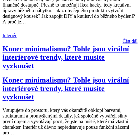
finančně dostupně. Přesně to umožňují Ikea hacky, tedy kreativní
úpravy běžného nábytku. Jak z obyčejného produktu vytvořit
designový kousek? Jak zapojit DIY a kutilství do běžného bydlení?
A proč je
…
Interiér
Číst dál
Konec minimalismu? Tohle jsou virální
interiérové trendy, které musíte
vyzkoušet
Konec minimalismu? Tohle jsou virální
interiérové trendy, které musíte
vyzkoušet
Vstupujete do prostoru, který vás okamžitě obklopí barvami,
strukturami a promyšlenými detaily, jež společně vytvářejí silný
první dojem a vyvolávají pocit, že jste na místě, které má vlastní
charakter. Interiér už dávno nepředstavuje pouze funkční zázemí
pro
…