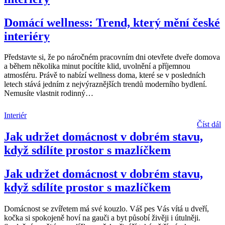
Domácí wellness: Trend, který mění české
interiéry
Představte si, že po náročném pracovním dni otevřete dveře domova
a během několika minut pocítíte klid, uvolnění a příjemnou
atmosféru. Právě to nabízí wellness doma, které se v posledních
letech stává jedním z nejvýraznějších trendů moderního bydlení.
Nemusíte vlastnit rodinný
…
Interiér
Číst dál
Jak udržet domácnost v dobrém stavu,
když sdílíte prostor s mazlíčkem
Jak udržet domácnost v dobrém stavu,
když sdílíte prostor s mazlíčkem
Domácnost se zvířetem má své kouzlo. Váš pes Vás vítá u dveří,
kočka si spokojeně hoví na gauči a byt působí živěji i útulněji.