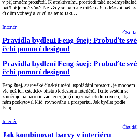
v příjemném prostředí. K atraktivnímu prostředí také neodmyslitelně
patří příjemné vůně. Ne vždy se nám ale může dařit udržovat náš byt
či dům voňavý a vlivů na tento fakt
…
Interiér
Číst dál
Pravidla bydlení Feng-šuej: Probuďte své
čchi pomocí designu!
Pravidla bydlení Feng-šuej: Probuďte své
čchi pomocí designu!
Feng-šuej, starověké čínské umění uspořádání prostoru, je mnohem
víc než jen estetický přístup k designu interiérů. Tento systém se
zaměřuje na harmonizaci energie (čchi) v našich domovech, aby
nám poskytoval klid, rovnováhu a prosperitu. Jak bydlet podle
Feng
…
Interiér
Číst dál
Jak kombinovat barvy v interiéru