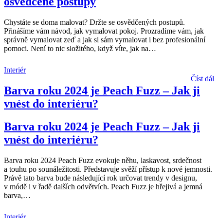
osvědčené postupy
Chystáte se doma malovat? Držte se osvědčených postupů.
Přinášíme vám návod, jak vymalovat pokoj. Prozradíme vám, jak
správně vymalovat zeď a jak si sám vymalovat i bez profesionální
pomoci. Není to nic složitého, když víte, jak na
…
Interiér
Číst dál
Barva roku 2024 je Peach Fuzz – Jak ji
vnést do interiéru?
Barva roku 2024 je Peach Fuzz – Jak ji
vnést do interiéru?
Barva roku 2024 Peach Fuzz evokuje něhu, laskavost, srdečnost
a touhu po sounáležitosti. Představuje svěží přístup k nové jemnosti.
Právě tato barva bude následující rok určovat trendy v designu,
v módě i v řadě dalších odvětvích. Peach Fuzz je hřejivá a jemná
barva,
…
Interiér