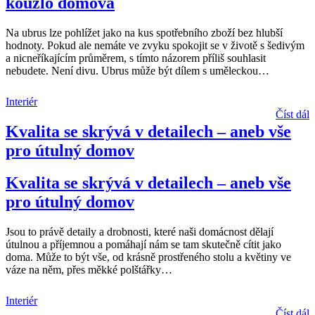
kouzlo domova
Na ubrus lze pohlížet jako na kus spotřebního zboží bez hlubší
hodnoty. Pokud ale nemáte ve zvyku spokojit se v životě s šedivým
a nicneříkajícím průměrem, s tímto názorem příliš souhlasit
nebudete. Není divu. Ubrus může být dílem s uměleckou
…
Interiér
Číst dál
Kvalita se skrývá v detailech – aneb vše
pro útulný domov
Kvalita se skrývá v detailech – aneb vše
pro útulný domov
Jsou to právě detaily a drobnosti, které naši domácnost dělají
útulnou a příjemnou a pomáhají nám se tam skutečně cítit jako
doma. Může to být vše, od krásně prostřeného stolu a květiny ve
váze na něm, přes měkké polštářky
…
Interiér
Číst dál