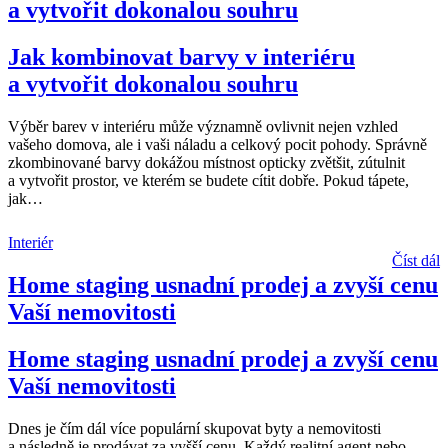
a vytvořit dokonalou souhru
Jak kombinovat barvy v interiéru
a vytvořit dokonalou souhru
Výběr barev v interiéru může významně ovlivnit nejen vzhled
vašeho domova, ale i vaši náladu a celkový pocit pohody. Správně
zkombinované barvy dokážou místnost opticky zvětšit, zútulnit
a vytvořit prostor, ve kterém se budete cítit dobře. Pokud tápete,
jak
…
Interiér
Číst dál
Home staging usnadní prodej a zvyší cenu
Vaší nemovitosti
Home staging usnadní prodej a zvyší cenu
Vaší nemovitosti
Dnes je čím dál více populární skupovat byty a nemovitosti
a následně je prodávat za vyšší cenu. Každý realitní agent nebo