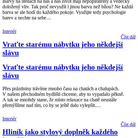
Barvy na stěnách na nás a náš život mají nepopiratelný a vědecky
doložený vliv. Tak proč nevyužít i jinou barvu než bílou? Ne každá
barva se ale hodí do každého pokoje. Využijte tedy psychologie
barev a nechte na sebe
…
Interiér
Číst dál
Vraťte starému nábytku jeho někdejší
slávu
Vraťte starému nábytku jeho někdejší
slávu
Přes prázdniny trávíme mnoho času na chatách a chalupách.
V našem přechodném bydlišti chceme, aby to vypadalo pěkně.
A tak se mnohdy stane, že místo relaxace na chatě neustále
přemýšlíme nad tím, co by se ještě dalo vylepšit.
…
Interiér
Číst dál
Hliník jako stylový doplněk každého