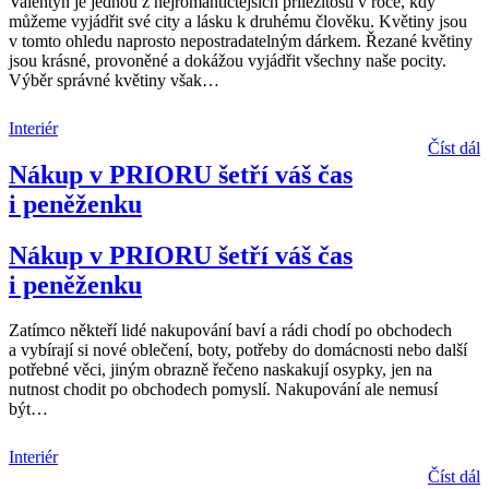
Valentýn je jednou z nejromantičtějších příležitostí v roce, kdy
můžeme vyjádřit své city a lásku k druhému člověku. Květiny jsou
v tomto ohledu naprosto nepostradatelným dárkem. Řezané květiny
jsou krásné, provoněné a dokážou vyjádřit všechny naše pocity.
Výběr správné květiny však
…
Interiér
Číst dál
Nákup v PRIORU šetří váš čas
i peněženku
Nákup v PRIORU šetří váš čas
i peněženku
Zatímco někteří lidé nakupování baví a rádi chodí po obchodech
a vybírají si nové oblečení, boty, potřeby do domácnosti nebo další
potřebné věci, jiným obrazně řečeno naskakují osypky, jen na
nutnost chodit po obchodech pomyslí. Nakupování ale nemusí
být
…
Interiér
Číst dál