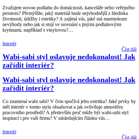
Zvažujete novou podlahu do domácnosti, kanceláře nebo veřejného
prostoru? Přemýšlíte, jaký materiál bude nejvhodnější z hlediska
životnosti, údržby i estetiky? A zajímá vás, jaké má marmoleum
nevýhody nebo jak si stojí ve srovnání s jinými podlahovými
krytinami, například s vinylovou?
…
Interiér
Číst dál
Wabi-sabi styl oslavuje nedokonalost! Jak
zařídit interiér?
Wabi-sabi styl oslavuje nedokonalost! Jak
zařídit interiér?
Co znamená wabi sabi? V čem spočívá jeho estetika? Jaké prvky by
měl interiér v tomto stylu obsahovat a jak ovlivňuje atmosféru
pracovního prostředí? A především proč může být wabi-sabi styl
inspirací i pro vaši firmu? V následujícím článku vás
…
Interiér
Číst dál