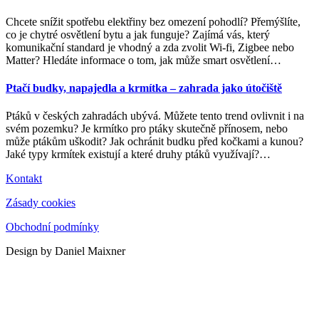
Chcete snížit spotřebu elektřiny bez omezení pohodlí? Přemýšlíte,
co je chytré osvětlení bytu a jak funguje? Zajímá vás, který
komunikační standard je vhodný a zda zvolit Wi-fi, Zigbee nebo
Matter? Hledáte informace o tom, jak může smart osvětlení
…
Ptačí budky, napajedla a krmítka – zahrada jako útočiště
Ptáků v českých zahradách ubývá. Můžete tento trend ovlivnit i na
svém pozemku? Je krmítko pro ptáky skutečně přínosem, nebo
může ptákům uškodit? Jak ochránit budku před kočkami a kunou?
Jaké typy krmítek existují a které druhy ptáků využívají?
…
Kontakt
Zásady cookies
Obchodní podmínky
Design by Daniel Maixner