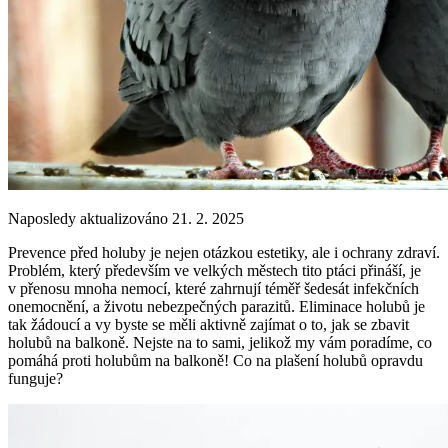
Naposledy aktualizováno 21. 2. 2025
Prevence před holuby je nejen otázkou estetiky, ale i ochrany zdraví.
Problém, který především ve velkých městech tito ptáci přináší, je
v přenosu mnoha nemocí, které zahrnují téměř šedesát infekčních
onemocnění, a životu nebezpečných parazitů. Eliminace holubů je
tak žádoucí a vy byste se měli aktivně zajímat o to, jak se zbavit
holubů na balkoně. Nejste na to sami, jelikož my vám poradíme, co
pomáhá proti holubům na balkoně! Co na plašení holubů opravdu
funguje?