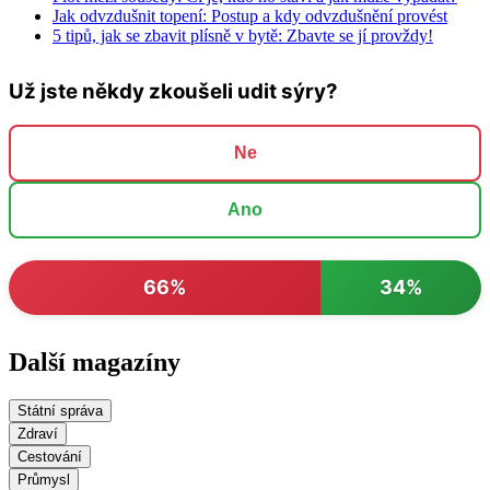
Jak odvzdušnit topení: Postup a kdy odvzdušnění provést
5 tipů, jak se zbavit plísně v bytě: Zbavte se jí provždy!
Už jste někdy zkoušeli udit sýry?
Ne
Ano
66%
34%
Další magazíny
Státní správa
Zdraví
Cestování
Průmysl