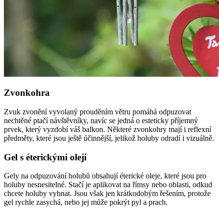
Zvonkohra
Zvuk zvonění vyvolaný prouděním větru pomáhá odpuzovat
nechtěné ptačí návštěvníky, navíc se jedná o esteticky příjemný
prvek, který vyzdobí váš balkon. Některé zvonkohry mají i reflexní
předměty, které jsou ještě účinnější, jelikož holuby odradí i vizuálně.
Gel s éterickými oleji
Gely na odpuzování holubů obsahují éterické oleje, které jsou pro
holuby nesnesitelné. Stačí je aplikovat na římsy nebo oblasti, odkud
chcete holuby vyhnat. Jsou však jen krátkodobým řešením, protože
gel rychle zasychá, nebo jej může pokrýt pyl a prach.