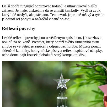
Další dobře fungující odpuzovač holubů je ultrazvukové plašící
zařízení. Je malé, diskrétní a dá se umístit kamkoliv. Vydává zvuk,
který lidé neslyší, ale ptáci ano. Tento zvuk je pro ně rušivý a rychle
je odradí od pobytu a hnízdění v dané oblasti.
Reflexní povrchy
Lesklé reflexní povrchy jsou osvědčeným způsobem, jak se zbavit
holubů na balkoně. Předmět, který odráží světlo slunečního svitu
a hýbe se ve větru, je zaručený odpuzovač holubů. Můžete použít
skleněné kamínky, holografické pásky a reflexní spirálové nálepky,
nebo doma najít kousek alobalu či starý kompaktní disk.