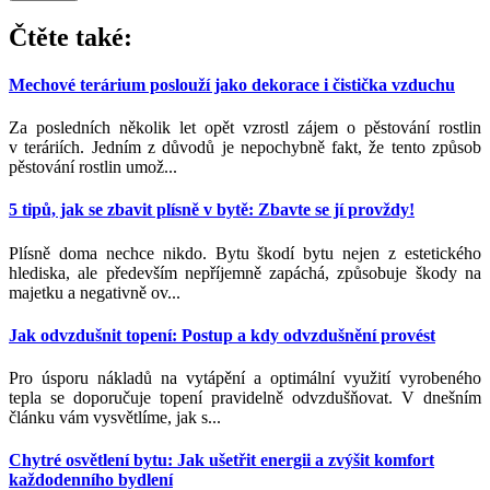
Čtěte také:
Mechové terárium poslouží jako dekorace i čistička vzduchu
Za posledních několik let opět vzrostl zájem o pěstování rostlin
v teráriích. Jedním z důvodů je nepochybně fakt, že tento způsob
pěstování rostlin umož...
5 tipů, jak se zbavit plísně v bytě: Zbavte se jí provždy!
Plísně doma nechce nikdo. Bytu škodí bytu nejen z estetického
hlediska, ale především nepříjemně zapáchá, způsobuje škody na
majetku a negativně ov...
Jak odvzdušnit topení: Postup a kdy odvzdušnění provést
Pro úsporu nákladů na vytápění a optimální využití vyrobeného
tepla se doporučuje topení pravidelně odvzdušňovat. V dnešním
článku vám vysvětlíme, jak s...
Chytré osvětlení bytu: Jak ušetřit energii a zvýšit komfort
každodenního bydlení