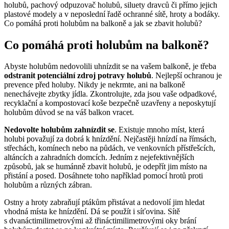
holubů, pachový odpuzovač holubů, siluety dravců či přímo jejich
plastové modely a v neposlední řadě ochranné sítě, hroty a bodáky.
Co pomáhá proti holubům na balkoně a jak se zbavit holubů?
Co pomáhá proti holubům na balkoně?
Abyste holubům nedovolili uhnízdit se na vašem balkoně, je třeba
odstranit potenciální zdroj potravy holubů
. Nejlepší ochranou je
prevence před holuby. Nikdy je nekrmte, ani na balkoně
nenechávejte zbytky jídla. Zkontrolujte, zda jsou vaše odpadkové,
recyklační a kompostovací koše bezpečně uzavřeny a neposkytují
holubům důvod se na váš balkon vracet.
Nedovolte holubům zahnízdit se
. Existuje mnoho míst, která
holubi považují za dobrá k hnízdění. Nejčastěji hnízdí na římsách,
střechách, komínech nebo na půdách, ve venkovních přístřešcích,
altáncích a zahradních domcích. Jedním z nejefektivnějších
způsobů, jak se humánně zbavit holubů, je odepřít jim místo na
přistání a posed. Dosáhnete toho například pomocí hrotů proti
holubům a různých zábran.
Ostny a hroty zabraňují ptákům přistávat a nedovolí jim hledat
vhodná místa ke hnízdění. Dá se použít i síťovina. Sítě
s dvanáctimilimetrovými až třináctimilimetrovými oky brání