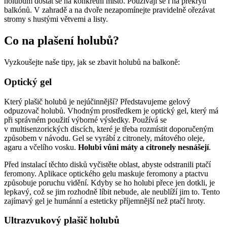
holubům dostat se na konkrétní místo. Používají se i na překrytí
balkónů. V zahradě a na dvoře nezapomínejte pravidelně ořezávat
stromy s hustými větvemi a listy.
Co na plašení holubů?
Vyzkoušejte naše tipy, jak se zbavit holubů na balkoně:
Optický gel
Který plašič holubů je nejúčinnější? Představujeme gelový
odpuzovač holubů. Vhodným prostředkem je optický gel, který má
při správném použití výborné výsledky. Používá se
v multisenzorických discích, které je třeba rozmístit doporučeným
způsobem v návodu. Gel se vyrábí z citronely, mátového oleje,
agaru a včelího vosku.
Holubi vůni máty a citronely nesnášejí
.
Před instalací těchto disků vyčistěte oblast, abyste odstranili ptačí
feromony. Aplikace optického gelu maskuje feromony a ptactvu
způsobuje poruchu vidění. Kdyby se ho holubi přece jen dotkli, je
lepkavý, což se jim rozhodně líbit nebude, ale neublíží jim to. Tento
zajímavý gel je humánní a esteticky příjemnější než ptačí hroty.
Ultrazvukový plašič holubů