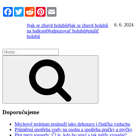
Facebook
Twitter
Reddit
Pinterest
Email
6. 6. 2024
#jak se zbavit holubů
#jak se zbavit holubů
na balkoně
#odpuzovač holubů
#plašič
holubů
Hledat:
Hledání
Doporučujeme
Mechové terárium poslouží jako dekorace i čistička vzduchu
Průměrná spotřeba vody na osobu a spotřeba pračky a myčky
Plot mezi sousedy: Čí je, kdo ho staví a jak může vypadat?